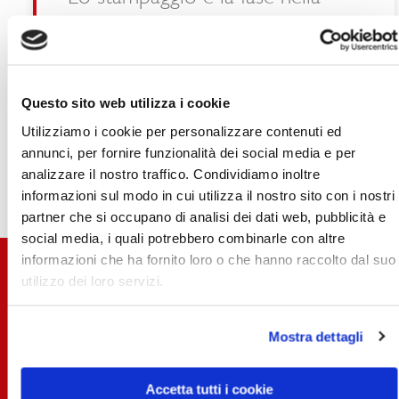
Questo sito web utilizza i cookie
quale l’integrazione tra
Utilizziamo i cookie per personalizzare contenuti ed
tecnologia e capitale umano
annunci, per fornire funzionalità dei social media e per
raggiunge il punto più elevato.
analizzare il nostro traffico. Condividiamo inoltre
informazioni sul modo in cui utilizza il nostro sito con i
nostri partner che si occupano di analisi dei dati web,
SCOPRI COME
pubblicità e social media, i quali potrebbero combinarle
con altre informazioni che ha fornito loro o che hanno
raccolto dal suo utilizzo dei loro servizi.
Mostra dettagli
Accetta tutti i cookie
I SETTORI
Usa solo i cookie necessari