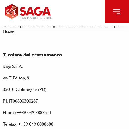
POLICY
Questa Applicazione raccoglie alcuni Dati Personali dei propri
Utenti.
Titolare del trattamento
Saga S.p.A.
via T. Edison, 9
35010 Cadoneghe (PD)
P.I. IT00800300287
Phone: ++39 049 8888511
Telefax: ++39 049 8888688