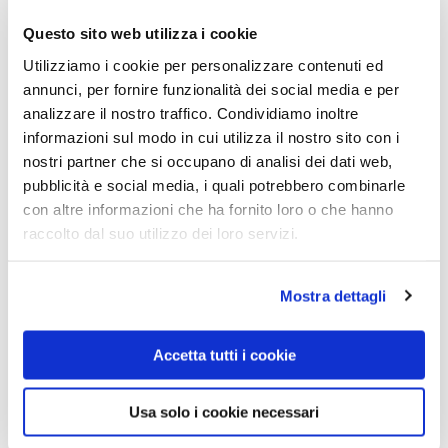
Cookie e Dati di utilizzo. Luogo del trattamento : USA –
Privacy
Policy
Questo sito web utilizza i cookie
Utilizziamo i cookie per personalizzare contenuti ed
Remarketing
annunci, per fornire funzionalità dei social media e per
Il sito utilizza anche la funzione di “remarketing” di Google
analizzare il nostro traffico. Condividiamo inoltre
Adwords. Questa funzione permette di pubblicare, nella rete di
informazioni sul modo in cui utilizza il nostro sito con i
contenuti di Google (per maggiori informazioni visitare
questa
nostri partner che si occupano di analisi dei dati web,
pagina
), annunci personalizzati in base alle pagine visitate dagli
pubblicità e social media, i quali potrebbero combinarle
utenti sul sito. Alcune pagine del sito, quindi, includono un codice
con altre informazioni che ha fornito loro o che hanno
definito “codice remarketing” che permette di leggere e
raccolto dal suo utilizzo dei loro servizi.
configurare i cookies del browser in modo da determinare il tipo
di annuncio che l’Utente visualizzerà in funzione dei dati relativi
Mostra dettagli
alla sua visita sul sito. Le liste di remarketing create sono
conservate nei server di Google in cui si conservano tutti gli ID
dei cookies associati agli interessi. Le informazioni ottenute
Accetta tutti i cookie
consentono di identificare solo il browser e non è possibile in
nessun modo identificare l’Utente (maggiori informazioni sullo
Usa solo i cookie necessari
strumento di remarketing sono disponibili a
questo link
). L’Utente
può prendere visione della
privacy policy di Google Analytics
e